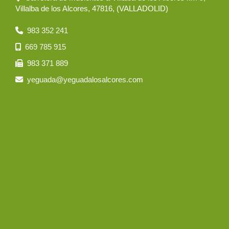
Villalba de los Alcores
,
47816
,
(VALLADOLID)
983 352 241
669 785 915
983 371 889
yeguada
yeguadalosalcores.com