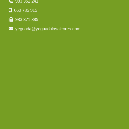
983 352 241
669 785 915
983 371 889
yeguada
yeguadalosalcores.com